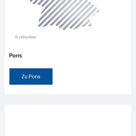
© colourbox
Pons
Zu Pons