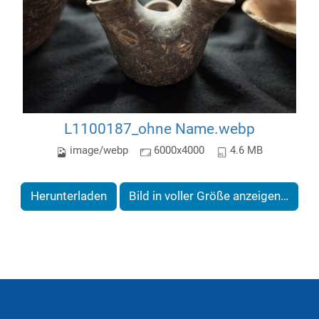
L1100187_ohne Name.webp
image/webp
6000x4000
4.6 MB
Herunterladen
Bild in voller Größe anzeigen…