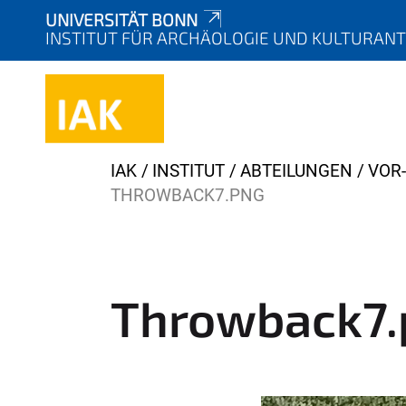
UNIVERSITÄT BONN
INSTITUT FÜR ARCHÄOLOGIE UND KULTURAN
Y
IAK
INSTITUT
ABTEILUNGEN
VOR
o
THROWBACK7.PNG
u
a
r
e
Throwback7.
h
e
r
e