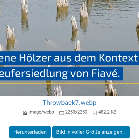
Throwback7.webp
image/webp
2250x2250
482.2 KB
Herunterladen
Bild in voller Größe anzeigen…