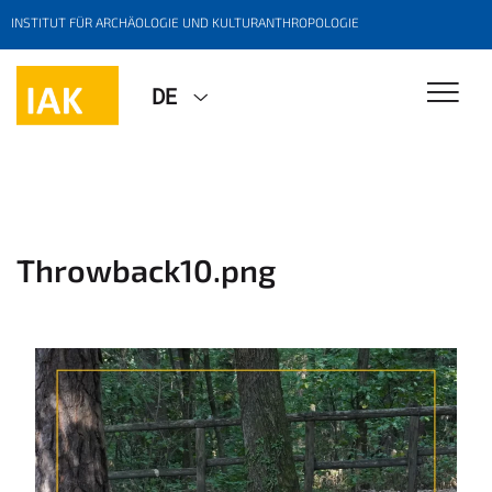
INSTITUT FÜR ARCHÄOLOGIE UND KULTURANTHROPOLOGIE
DE
Throwback10.png