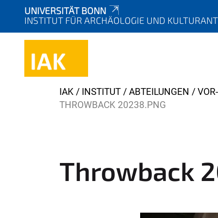
UNIVERSITÄT BONN
INSTITUT FÜR ARCHÄOLOGIE UND KULTURAN
Y
IAK
INSTITUT
ABTEILUNGEN
VOR
o
THROWBACK 20238.PNG
u
a
r
e
Throwback 2
h
e
r
e