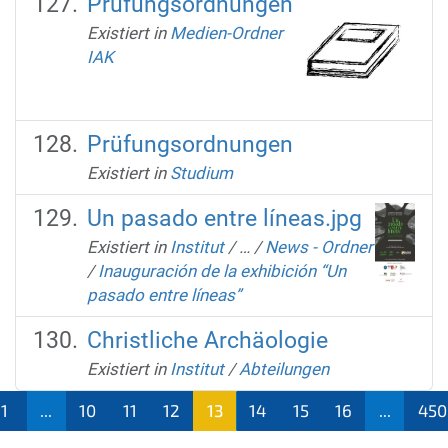
Prüfungsordnungen
Existiert in
Medien-Ordner
IAK
Prüfungsordnungen
Existiert in
Studium
Un pasado entre líneas.jpg
Existiert in
Institut
/
…
/
News - Ordner
/
Inauguración de la exhibición “Un
pasado entre líneas”
Christliche Archäologie
Existiert in
Institut
/
Abteilungen
1
...
10
11
12
13
14
15
16
...
450
(aktu