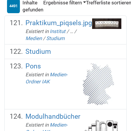
Inhalte
Ergebnisse filtern
Trefferliste sortiere
4491
gefunden
Praktikum_piqsels.jpg
Existiert in
Institut
/
…
/
Medien
/
Studium
Studium
Pons
Existiert in
Medien-
Ordner IAK
Modulhandbücher
Existiert in
Medien-