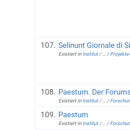
Selinunt Giornale di S
Existiert in
Institut
/
…
/
Projekte
Paestum. Der Forums
Existiert in
Institut
/
…
/
Forschu
Paestum
Existiert in
Institut
/
…
/
Forschu