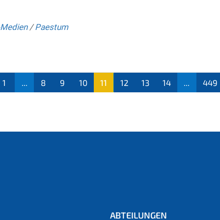
-Medien
/
Paestum
1
...
8
9
10
11
12
13
14
...
449
(aktu
ell)
ABTEILUNGEN