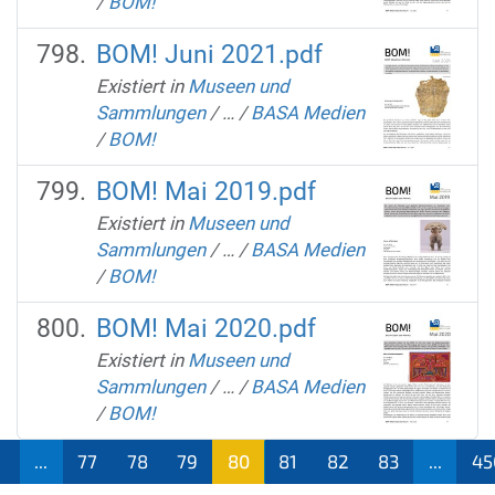
/
BOM!
BOM! Juni 2021.pdf
Existiert in
Museen und
Sammlungen
/
…
/
BASA Medien
/
BOM!
BOM! Mai 2019.pdf
Existiert in
Museen und
Sammlungen
/
…
/
BASA Medien
/
BOM!
BOM! Mai 2020.pdf
Existiert in
Museen und
Sammlungen
/
…
/
BASA Medien
/
BOM!
...
77
78
79
80
81
82
83
...
45