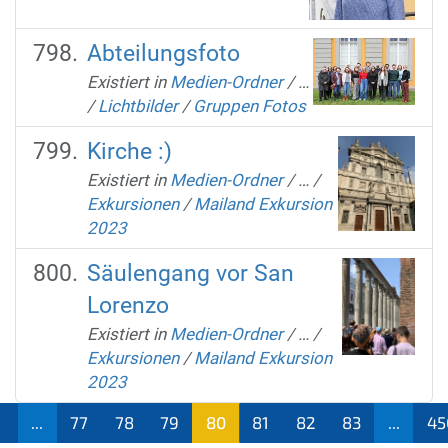
Abteilungsfoto
Existiert in
Medien-Ordner
/
…
/
Lichtbilder
/
Gruppen Fotos
Kirche :)
Existiert in
Medien-Ordner
/
…
/
Exkursionen
/
Mailand Exkursion
2023
Säulengang vor San
Lorenzo
Existiert in
Medien-Ordner
/
…
/
Exkursionen
/
Mailand Exkursion
2023
...
77
78
79
80
81
82
83
...
45