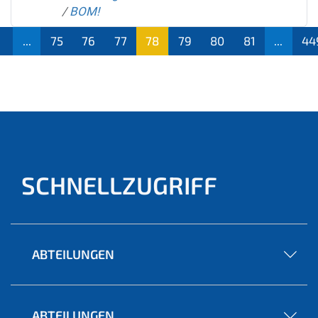
/
BOM!
...
75
76
77
78
79
80
81
...
44
(aktu
ell)
SCHNELLZUGRIFF
ABTEILUNGEN
ABTEILUNGEN