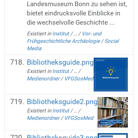
Landesmuseum Bonn zu sehen ist,
bietet eindrucksvolle Einblicke in
die wechselvolle Geschichte ...
Existiert in
Institut
/
…
/
Vor- und
Frühgeschichtliche Archäologie
/
Social
Media
Bibliotheksguide.png
Existiert in
Institut
/
…
/
Medienordner
/
VFGSosMed
Bibliotheksguide2.png
Existiert in
Institut
/
…
/
Medienordner
/
VFGSosMed
Bibliotheksguide3.png