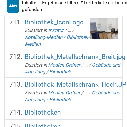
Inhalte
Ergebnisse filtern
Trefferliste sortiere
4489
gefunden
Bibliothek_IconLogo
Existiert in
Institut
/
…
/
Abteilung-Medien
/
Bibliothek-
Medien
Bibliothek_Metallschrank_Breit.jpg
Existiert in
Medien-Ordner
/
…
/
Gebäude und
Abteilung
/
Bibliothek
Bibliothek_Metallschrank_Hoch.J
Existiert in
Medien-Ordner
/
…
/
Gebäude und
Abteilung
/
Bibliothek
Bibliotheken
Bibliotheken