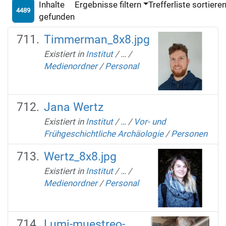
Inhalte
Ergebnisse filtern
Trefferliste sortiere
4489
gefunden
Timmerman_8x8.jpg
Existiert in
Institut
/
…
/
Medienordner
/
Personal
Jana Wertz
Existiert in
Institut
/
…
/
Vor- und
Frühgeschichtliche Archäologie
/
Personen
Wertz_8x8.jpg
Existiert in
Institut
/
…
/
Medienordner
/
Personal
Lumi-muestreo-