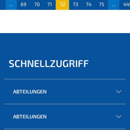
1
...
69
70
71
72
73
74
75
...
44
(aktu
ell)
SCHNELLZUGRIFF
ABTEILUNGEN
ABTEILUNGEN