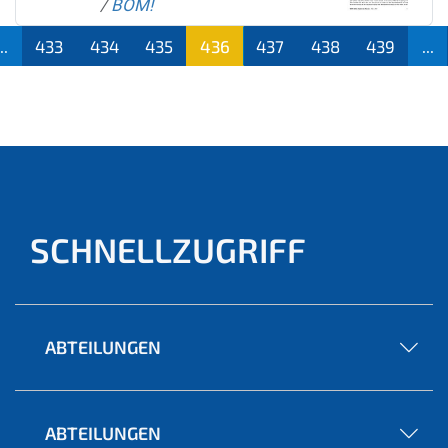
/
BOM!
...
433
434
435
436
437
438
439
...
(aktu
ell)
SCHNELLZUGRIFF
ABTEILUNGEN
ABTEILUNGEN