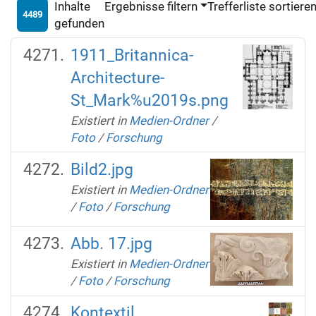
Inhalte
Ergebnisse filtern
Trefferliste sortiere
4489
gefunden
1911_Britannica-
Architecture-
St_Mark%u2019s.png
Existiert in
Medien-Ordner
/
Foto
/
Forschung
Bild2.jpg
Existiert in
Medien-Ordner
/
Foto
/
Forschung
Abb. 17.jpg
Existiert in
Medien-Ordner
/
Foto
/
Forschung
Kontextil