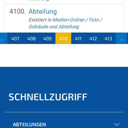
Abteilung
Existiert in
Medien-Ordner
/
Foto
/
Gebäude und Abteilung
...
407
408
409
410
411
412
413
...
(aktu
ell)
SCHNELLZUGRIFF
ABTEILUNGEN