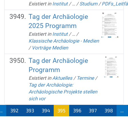
Existiert in
Institut
/
…
/
Studium
/
PDFs_Leitf
Tag der Archäologie
2025 Programm
Existiert in
Institut
/
…
/
Klassische Archäologie - Medien
/
Vorträge Medien
Tag der Archäologie
Programm
Existiert in
Aktuelles
/
Termine
/
Tag der Archäologie:
Archäologische Projekte stellen
sich vor
...
392
393
394
395
396
397
398
...
(aktu
ell)