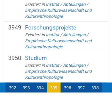
Existiert in
Institut
/
Abteilungen
/
Empirische Kulturwissenschaft und
Kulturanthropologie
Forschungsprojekte
Existiert in
Institut
/
Abteilungen
/
Empirische Kulturwissenschaft und
Kulturanthropologie
Studium
Existiert in
Institut
/
Abteilungen
/
Empirische Kulturwissenschaft und
Kulturanthropologie
...
392
393
394
395
396
397
398
...
(aktu
ell)