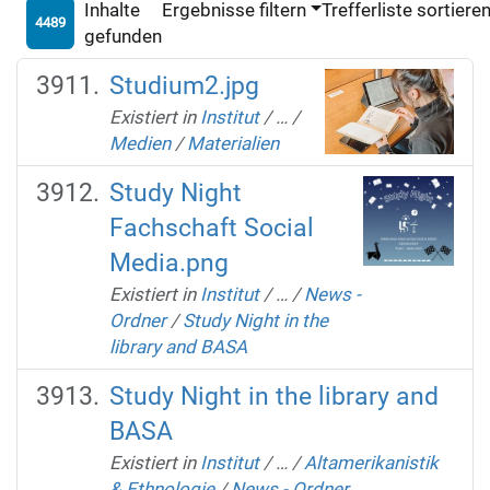
Inhalte
Ergebnisse filtern
Trefferliste sortiere
4489
gefunden
Studium2.jpg
Existiert in
Institut
/
…
/
Medien
/
Materialien
Study Night
Fachschaft Social
Media.png
Existiert in
Institut
/
…
/
News -
Ordner
/
Study Night in the
library and BASA
Study Night in the library and
BASA
Existiert in
Institut
/
…
/
Altamerikanistik
& Ethnologie
/
News - Ordner