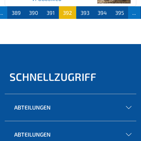
...
389
390
391
392
393
394
395
...
(aktu
ell)
SCHNELLZUGRIFF
ABTEILUNGEN
ABTEILUNGEN