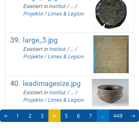
Existiert in
Institut
/
…
/
Projekte
/
Limes & Legion
large_3.jpg
Existiert in
Institut
/
…
/
Projekte
/
Limes & Legion
leadimagesize.jpg
Existiert in
Institut
/
…
/
Projekte
/
Limes & Legion
1
2
3
4
5
6
7
...
449
(aktu
ell)