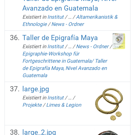
Avanzado en Guatemala
Existiert in
Institut
/
…
/
Altamerikanistik &
Ethnologie
/
News - Ordner
Taller de Epigrafía Maya
Existiert in
Institut
/
…
/
News - Ordner
/
Epigraphie-Workshop für
Fortgeschrittene in Guatemala/ Taller
de Epigrafía Maya, Nivel Avanzado en
Guatemala
large.jpg
Existiert in
Institut
/
…
/
Projekte
/
Limes & Legion
large_2.jpg