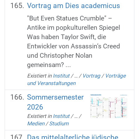
Vortrag am Dies academicus
"But Even Statues Crumble" –
Antike im popkulturellen Spiegel
Was haben Taylor Swift, die
Entwickler von Assassin’s Creed
und Christopher Nolan
gemeinsam? ...
Existiert in
Institut
/
…
/
Vortrag
/
Vorträge
und Veranstaltungen
Sommersemester
2026
Existiert in
Institut
/
…
/
Medien
/
Studium
Das mittelalterliche jüdische