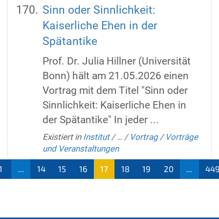
Sinn oder Sinnlichkeit:
Kaiserliche Ehen in der
Spätantike
Prof. Dr. Julia Hillner (Universität
Bonn) hält am 21.05.2026 einen
Vortrag mit dem Titel "Sinn oder
Sinnlichkeit: Kaiserliche Ehen in
der Spätantike" In jeder ...
Existiert in
Institut
/
…
/
Vortrag
/
Vorträge
und Veranstaltungen
1
...
14
15
16
17
18
19
20
...
44
(aktu
ell)