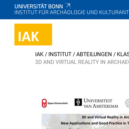
UNIVERSITÄT BONN
INSTITUT FÜR ARCHÄOLOGIE UND KULTURAN
Y
IAK
INSTITUT
ABTEILUNGEN
KLA
o
3D AND VIRTUAL REALITY IN ARCH
u
a
r
e
h
e
r
e