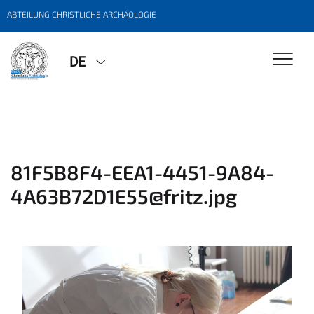
ABTEILUNG CHRISTLICHE ARCHÄOLOGIE
DE
81F5B8F4-EEA1-4451-9A84-
4A63B72D1E55@fritz.jpg